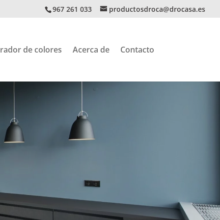
967 261 033
productosdroca@drocasa.es
rador de colores
Acerca de
Contacto