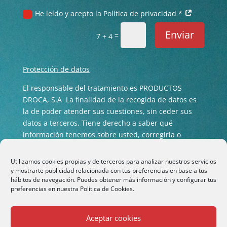
He leído y acepto la Política de privacidad *
Enviar
=
7 + 4
Protección de datos
El responsable del tratamiento es PRODUCTOS
DROCA, S.A La finalidad de la recogida de datos es
la de poder atender sus cuestiones, sin ceder sus
datos a terceros. Tiene derecho a saber qué
información tenemos sobre usted, corregirla o
eliminarla tal y como se explica en nuestra
Política
de privacidad
.
Utilizamos cookies propias y de terceros para analizar nuestros servicios
y mostrarte publicidad relacionada con tus preferencias en base a tus
hábitos de navegación. Puedes obtener más información y configurar tus
preferencias en nuestra
Política de Cookies.
Aceptar cookies