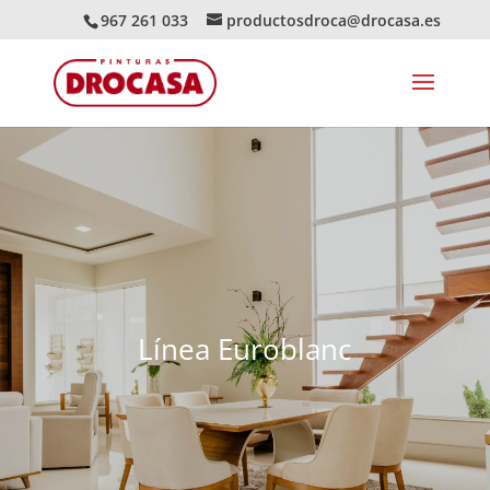
967 261 033
productosdroca@drocasa.es
Línea Euroblanc