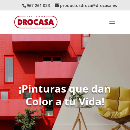
967 261 033
productosdroca@drocasa.es
¡Pinturas que dan
Color a tu Vida!