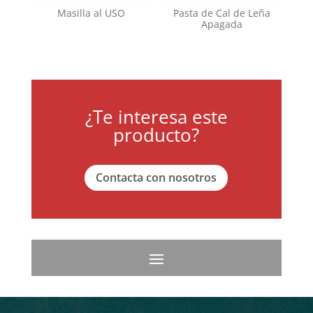
Masilla al USO
Pasta de Cal de Leña
Apagada
¿Te interesa este
producto?
Contacta con nosotros