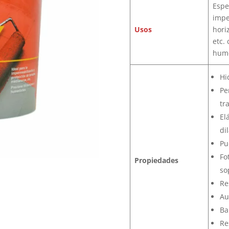
​Esp
impe
Usos
hori
etc.
hum
Hi
Pe
tr
El
di
Pu
Fo
Propiedades
so
Re
Au
Ba
Re