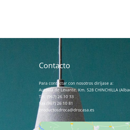
Contacto
Para contactar con nosotros diríjase a:
Autovía de Levante, Km. 528 CHINCHILLA (Alba
Tel. (967) 26 10 33
Fax (967) 26 10 81
productosdroca@drocasa.es