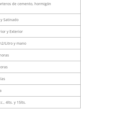
rteros de cemento, hormigón
 y Satinado
ior y Exterior
m2/Litro y mano
horas
oras
ías
a
., 4lts. y 15lts.