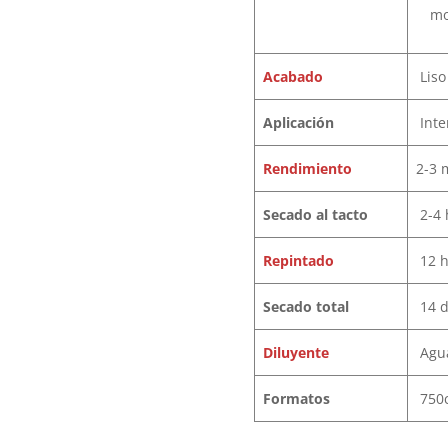
mo
Acabado
Liso
Aplicación
Inter
Rendimiento
2-3 
Secado al tacto
2-4 
Repintado
12 h
Secado total
14 d
Diluyente
Agu
Formato
s
750cc