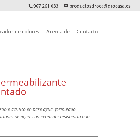
967 261 033
productosdroca@drocasa.es
rador de colores
Acerca de
Contacto
permeabilizante
entado
eable acrílico en base agua, formulado
aciones de agua, con excelente resistencia a la