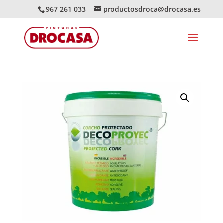
967 261 033
productosdroca@drocasa.es