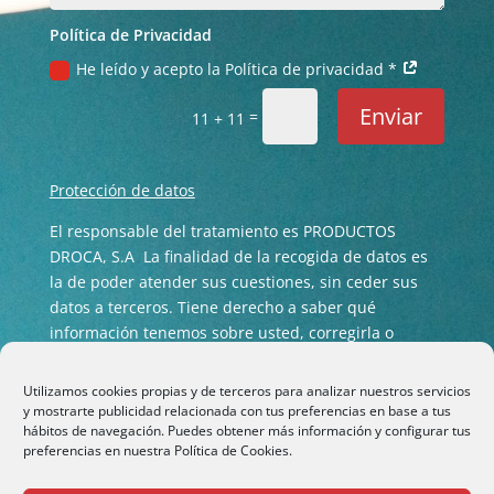
Política de Privacidad
He leído y acepto la Política de privacidad *
Enviar
=
11 + 11
Protección de datos
El responsable del tratamiento es PRODUCTOS
DROCA, S.A La finalidad de la recogida de datos es
la de poder atender sus cuestiones, sin ceder sus
datos a terceros. Tiene derecho a saber qué
información tenemos sobre usted, corregirla o
eliminarla tal y como se explica en nuestra
Política
de privacidad
.
Utilizamos cookies propias y de terceros para analizar nuestros servicios
y mostrarte publicidad relacionada con tus preferencias en base a tus
hábitos de navegación. Puedes obtener más información y configurar tus
preferencias en nuestra
Política de Cookies.