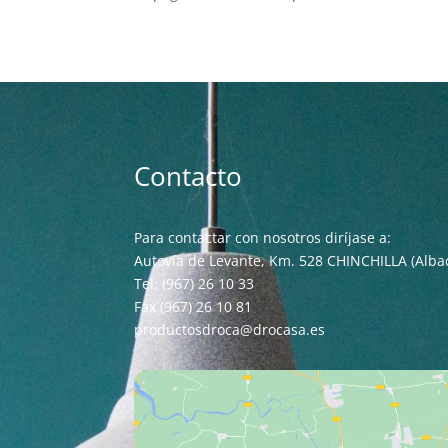
Contacto
Para contactar con nosotros diríjase a:
Autovía de Levante, Km. 528 CHINCHILLA (Alba
Tel. (967) 26 10 33
Fax (967) 26 10 81
productosdroca@drocasa.es