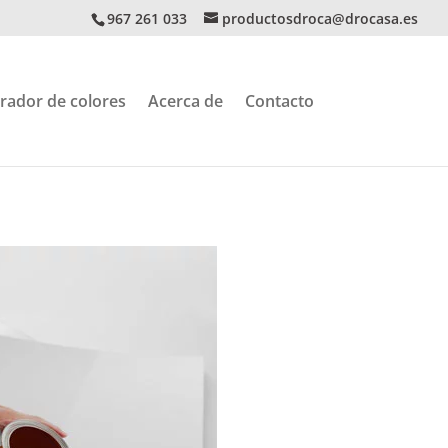
967 261 033
productosdroca@drocasa.es
rador de colores
Acerca de
Contacto